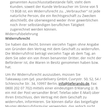
genannten Ausschlusstatbestände fällt, steht dem
Kunden, soweit der Kunde Verbraucher im Sinne von §
13 BGB ist, ein Widerrufsrecht zu. „Verbraucher“ ist jede
natürliche Person, die ein Rechtsgeschäft zu Zwecken
abschließt, die überwiegend weder ihrer gewerblichen
noch ihrer selbständigen beruflichen Tätigkeit
zugerechnet werden können.
Widerrufsbelehrung
Widerrufsrecht
Sie haben das Recht, binnen vierzehn Tagen ohne Angabe
von Gründen den Vertrag mit dem Geschäft zu widerrufen.
Die Widerrufsfrist beträgt vierzehn Tage ab dem Tag, an
dem Sie oder ein von Ihnen benannter Dritter, der nicht der
Beförderer ist, die Waren in Besitz genommen haben bzw.
hat.
Um Ihr Widerrufsrecht auszuüben, müssen Sie
Takeaway.com (yd. yourdelivery GmbH, Cuvrystr. 50, 52, 54 /
Schlesische Str. 34, 10997 Berlin,
info@lieferando.de
, Fax:
0800 202 07 702) mittels einer eindeutigen Erklärung (z. B.
ein mit der Post versandter Brief, Telefax oder E-Mail) über
Ihren Entschluss, den Vertrag mit dem Geschäft zu
widerrufen, informieren. Sie können dafür das beigefügte
Muster-Widerrufsformular verwenden, das jedoch nicht